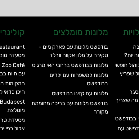
ויות
מלונות מומלצים
קולינרי
בה
בודפשט מלונות עם פארק מים –
ויות?
סקירה על מלון אקווה וורלד
מסעדה מומ
הול חופשי
מלונות בבודפשט ברחבי האי מרגיט
fé
ל שפריץ
עם חיות בב
מלונות למשפחות עם ילדים
בבודפשט
המקומות הש
סגר
היכן כדאי ל
מלונות עם קזינו בבודפשט
עד 2028 | כל מה שצריך
בודפשט מלונות עם בריכה מחוממת
מומלצת
מקורה
י בבודפשט
ודפשט עם
אכול כפי י