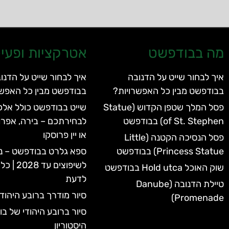
מה בבודפשט
אטרקציות ופעיל
איך לבחור שייט על הדנובה
איך לבחור שייט על הדנו
בבודפשט מבין כל האפשרויות?
בבודפשט מבין כל האפשר
פסל המלך שטפן הקדוש (Statue
שייט בבודפשט כולל אלכו
of St. Stephen) בבודפשט
לבחירתכם – בירה, אפרו
או יין פרוסקו
פסל הנסיכה הקטנה (Little
Princess Statue) בבודפשט
ספא גלרט בבודפשט – נ
לשיפוצים 
שוק האוכל Hold utca בבודפשט
לדעת
טיילת הדנובה (Danube
סיור מודרך ברובע היהוד
Promenade)
סיור ברובע היהודי של ב
היסטוריון