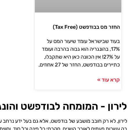
החזר מס בבודפשט (Tax Free)
בעוד שבישראל עומד שיעור המס על
17%, בהונגריה הוא גבוה בהרבה ועומד
על 27%! אין הכוונה כאן היא שתקבלו,
כתיירים בבודפשט, החזר של 27 אחוזים,
קרא עוד »
לירון - המומחה לבודפשט והונג
לירון, לא רק חובב מושבע של בודפשט, אלא גם בעל ידע נרחב ע
בה עשרות פעמים לאורך השנים, חקרתי כל פינה וכל סוד, וחווית