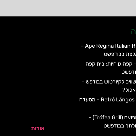
ה
Ape Regina Italian Restaurant –
לצת בבודפשט
Zoo Ca – קפה גן חיות: בית קפה
ודפשט
ווים לקיורטוש בבודפש –
אכול?
Retró Lángos Budapest – מסעדה
מסעדת טרופואה (Trófea Grill) –
כולתך בבודפשט
אודות