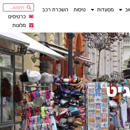
ב
מסעדות
טיסות
השכרת רכב
כרטיסים
מלונות
יט