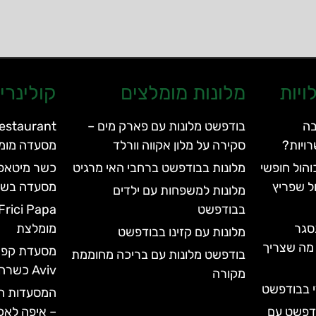
ויות
מלונות מומלצים
קולינרי
בה
בודפשט מלונות עם פארק מים –
ויות?
סקירה על מלון אקווה וורלד
מסעדה מומ
הול חופשי
מלונות בבודפשט ברחבי האי מרגיט
ל שפריץ
מסעדה בשר
מלונות למשפחות עם ילדים
בבודפשט
סגר
מומלצת
מלונות עם קזינו בבודפשט
עד 2028 | כל מה שצריך
בודפשט מלונות עם בריכה מחוממת
Aviv כשרה
מקורה
י בבודפשט
המסעדות המ
ודפשט עם
– איפה לאכ