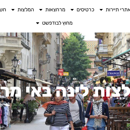
תרי תיירות
כרטיסים
מרחצאות
המלצות
חשו
מחוץ לבודפשט
צות לינה באי מרג