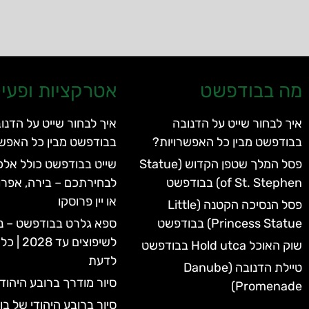
מה בבודפשט
אטרקציות ופעיל
איך לבחור שייט על הדנובה
איך לבחור שייט על הדנו
בבודפשט מבין כל האפשרויות?
בבודפשט מבין כל האפשר
פסל המלך שטפן הקדוש (Statue
שייט בבודפשט כולל אלכו
of St. Stephen) בבודפשט
לבחירתכם – בירה, אפרו
או יין פרוסקו
פסל הנסיכה הקטנה (Little
Princess Statue) בבודפשט
ספא גלרט בבודפשט – נ
לשיפוצים 
שוק האוכל Hold utca בבודפשט
לדעת
טיילת הדנובה (Danube
סיור מודרך ברובע היהוד
Promenade)
סיור ברובע היהודי של ב