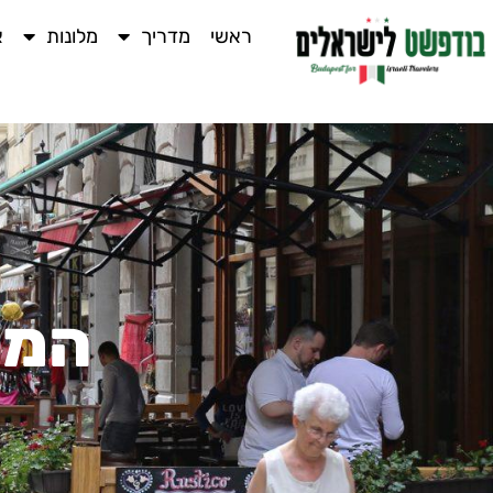
ראשי
מדריך
מלונות
א
המל