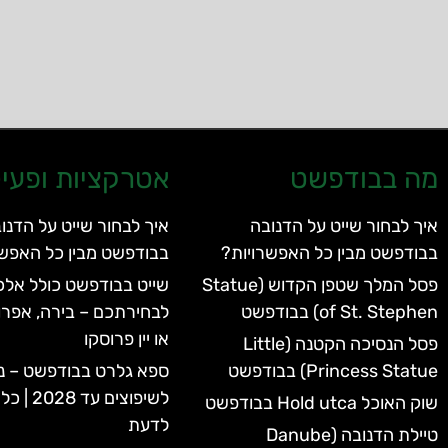
מה בבודפשט
אטרקציות ופעיל
איך לבחור שייט על הדנובה
איך לבחור שייט על הדנו
בבודפשט מבין כל האפשרויות?
בבודפשט מבין כל האפשר
פסל המלך שטפן הקדוש (Statue
שייט בבודפשט כולל אלכו
of St. Stephen) בבודפשט
לבחירתכם – בירה, אפרו
או יין פרוסקו
פסל הנסיכה הקטנה (Little
Princess Statue) בבודפשט
ספא גלרט בבודפשט – נ
לשיפוצים 
שוק האוכל Hold utca בבודפשט
לדעת
טיילת הדנובה (Danube