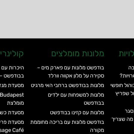
ויות
מלונות מומלצים
קולינרי
בה
בודפשט מלונות עם פארק מים –
היכרות עם 
ויות?
סקירה על מלון אקווה וורלד
בבודפשט – apiano Budapest
הול חופשי
מלונות בבודפשט ברחבי האי מרגיט
מסעדת מנזה – Menza
ל שפריץ
מלונות למשפחות עם ילדים
בבודפשט
מומלצת
סגר
מלונות עם קזינו בבודפשט
מסעדת כשר דלי – 
עד 2028 | כל מה שצריך
בודפשט מלונות עם בריכה מחוממת
מקורה
sage Café)