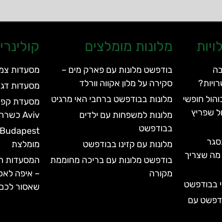
ויות
מלונות מומלצים
קולינרי
בה
בודפשט מלונות עם פארק מים –
מסעדות צמח
ויות?
סקירה על מלון אקווה וורלד
מסעדות דגי
הול חופשי
מלונות בבודפשט ברחבי האי מרגיט
ל שפריץ
מלונות למשפחות עם ילדים
Aviv כשרה
בבודפשט
סגר
מלונות עם קזינו בבודפשט
מומלצת
עד 2028 | כל מה שצריך
בודפשט מלונות עם בריכה מחוממת
המסעדות המ
מקורה
– איפה לאכ
י בבודפשט
שאסור לכם
ודפשט עם