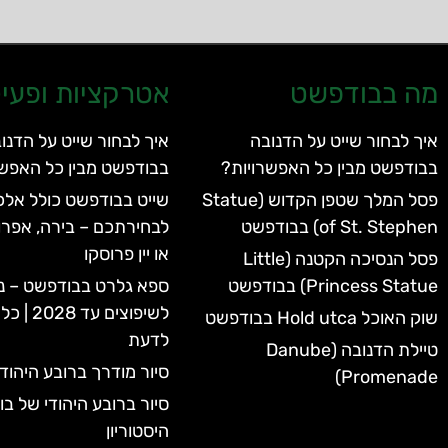
מה בבודפשט
אטרקציות ופעיל
איך לבחור שייט על הדנובה
איך לבחור שייט על הדנו
בבודפשט מבין כל האפשרויות?
בבודפשט מבין כל האפשר
פסל המלך שטפן הקדוש (Statue
שייט בבודפשט כולל אלכו
of St. Stephen) בבודפשט
לבחירתכם – בירה, אפרו
או יין פרוסקו
פסל הנסיכה הקטנה (Little
Princess Statue) בבודפשט
ספא גלרט בבודפשט – נ
לשיפוצים 
שוק האוכל Hold utca בבודפשט
לדעת
טיילת הדנובה (Danube
סיור מודרך ברובע היהוד
Promenade)
סיור ברובע היהודי של ב
היסטוריון