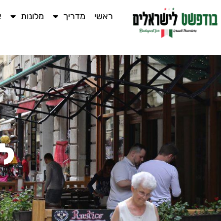
ראשי
מדריך
מלונות
א
ל