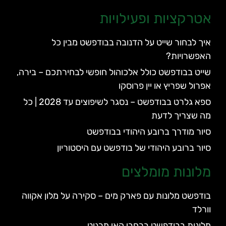
אטרקציות ופעילויות
איך לבחור שייט על הדנובה בבודפשט מבין כל
האפשרויות?
שייט בבודפשט כולל אלכוהול חופשי לבחירתכם – בירה,
אפרול שפריץ או יין פרוסקו
ספא גלרט בבודפשט – נסגר לשיפוצים עד 2028 | כל
מה שצריך לדעת
סיור מודרך ברובע היהודי בבודפשט
סיור ברובע היהודי של בודפשט עם היסטוריון
מלונות מומלצים
בודפשט מלונות עם פארק מים – סקירה על מלון אקווה
וורלד
מלונות בבודפשט ברחבי האי מרגיט