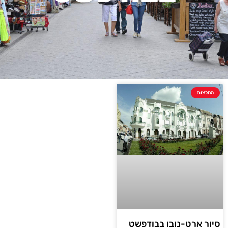
המלצות
סיור ארט-נובו בבודפשט