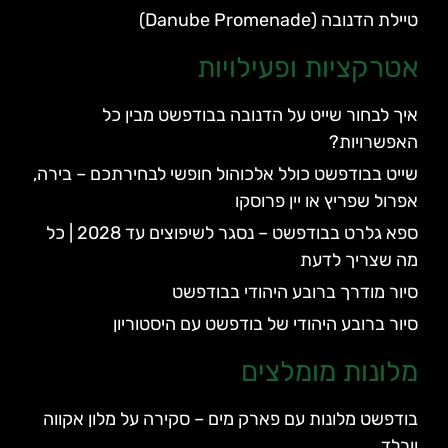
טיילת הדנובה (Danube Promenade)
אטרקציות ופעילויות
איך לבחור שייט על הדנובה בבודפשט מבין כל
האפשרויות?
שייט בבודפשט כולל אלכוהול חופשי לבחירתכם – בירה,
אפרול שפריץ או יין פרוסקו
ספא גלרט בבודפשט – נסגר לשיפוצים עד 2028 | כל
מה שצריך לדעת
סיור מודרך ברובע היהודי בבודפשט
סיור ברובע היהודי של בודפשט עם היסטוריון
מלונות מומלצים
בודפשט מלונות עם פארק מים – סקירה על מלון אקווה
וורלד