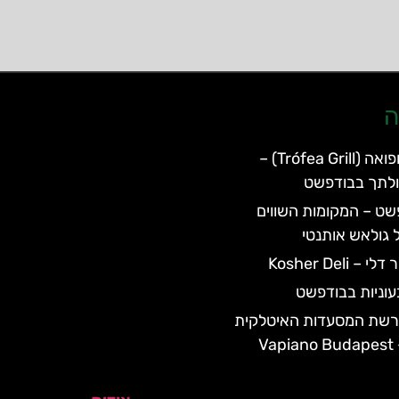
ה
מסעדת טרופואה (Trófea Grill) –
כולתך בבודפשט
שט – המקומות השווים
 גולאש אותנטי
Kosher Deli
וניות בבודפשט
רשת המסעדות האיטלקית
V