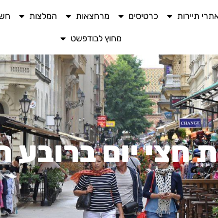
תרי תיירות
כרטיסים
מרחצאות
המלצות
חשו
מחוץ לבודפשט
 חצי יום ברובע ה