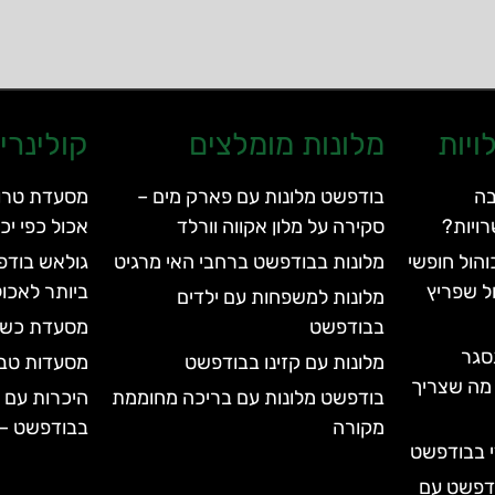
ויות
מלונות מומלצים
קולינרי
בה
בודפשט מלונות עם פארק מים –
ויות?
סקירה על מלון אקווה וורלד
אכול כפי י
הול חופשי
מלונות בבודפשט ברחבי האי מרגיט
גולאש בודפ
ל שפריץ
ביותר לאכול
מלונות למשפחות עם ילדים
בבודפשט
מסעדת כשר דלי – 
סגר
מלונות עם קזינו בבודפשט
מסעדות טבע
עד 2028 | כל מה שצריך
בודפשט מלונות עם בריכה מחוממת
היכרות עם 
מקורה
בבודפשט – apiano Budapest
י בבודפשט
ודפשט עם