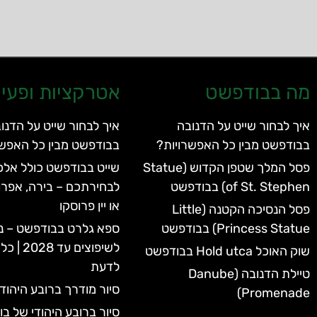
מה בבודפשט
אטרקציות ופעיל
איך לבחור שייט על הדנובה
איך לבחור שייט על הדנו
בבודפשט מבין כל האפשרויות?
בבודפשט מבין כל האפשר
פסל המלך שטפן הקדוש (Statue
שייט בבודפשט כולל אלכו
of St. Stephen) בבודפשט
לבחירתכם – בירה, אפרו
או יין פרוסקו
פסל הנסיכה הקטנה (Little
Princess Statue) בבודפשט
ספא גלרט בבודפשט – נ
לשיפוצים 
שוק האוכל Hold utca בבודפשט
לדעת
טיילת הדנובה (Danube
סיור מודרך ברובע היהוד
Promenade)
סיור ברובע היהודי של ב