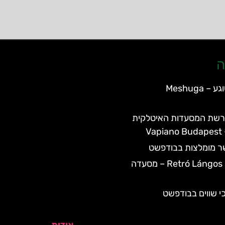
ה
מסעדת משוגע – Meshuga
רשת המסעדות האיטלקית
V
ר מומלצות בבודפשט
Retró Lángos Budapest – מסעדה
י שווים בבודפשט
אודות