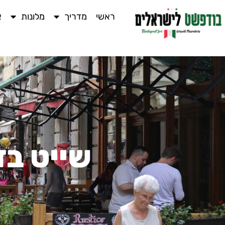
ראשי
מדריך
מלונות
א
שייט בד