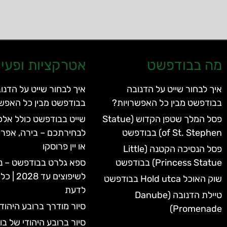
מה בבודפשט
אטרקציות ופעיל
איך לבחור שייט על הדנובה
איך לבחור שייט על הדנו
בבודפשט מבין כל האפשרויות?
בבודפשט מבין כל האפשר
פסל המלך שטפן הקדוש (Statue
שייט בבודפשט כולל אלכו
of St. Stephen) בבודפשט
לבחירתכם – בירה, אפרו
או יין פרוסקו
פסל הנסיכה הקטנה (Little
Princess Statue) בבודפשט
ספא גלרט בבודפשט – נ
לשיפוצים 
שוק האוכל Hold utca בבודפשט
לדעת
טיילת הדנובה (Danube
סיור מודרך ברובע היהוד
Promenade)
סיור ברובע היהודי של ב