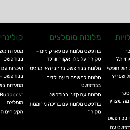
ויות
מלונות מומלצים
קולינרי
בה
בודפשט מלונות עם פארק מים –
ויות?
סקירה על מלון אקווה וורלד
בבודפשט
הול חופשי
מלונות בבודפשט ברחבי האי מרגיט
היכרות עם 
ל שפריץ
בבודפשט – apiano Budapest
מלונות למשפחות עם ילדים
בבודפשט
מסעדות בש
סגר
מלונות עם קזינו בבודפשט
עד 2028 | כל מה שצריך
מומלצת
בודפשט מלונות עם בריכה מחוממת
מקורה
הקינוחים הכ
י בבודפשט
ודפשט עם