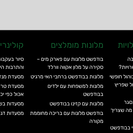
ויות
מלונות מומלצים
קולינרי
בה
בודפשט מלונות עם פארק מים –
סיור בעקבות
ויות?
סקירה על מלון אקווה וורלד
והתרבות הי
הול חופשי
מלונות בבודפשט ברחבי האי מרגיט
מסעדת מנזה – Menza
ל שפריץ
מלונות למשפחות עם ילדים
בבודפשט
אכול כפי י
סגר
מלונות עם קזינו בבודפשט
מסעדות בש
עד 2028 | כל מה שצריך
בודפשט מלונות עם בריכה מחוממת
מסעדות דגי
מקורה
י בבודפשט