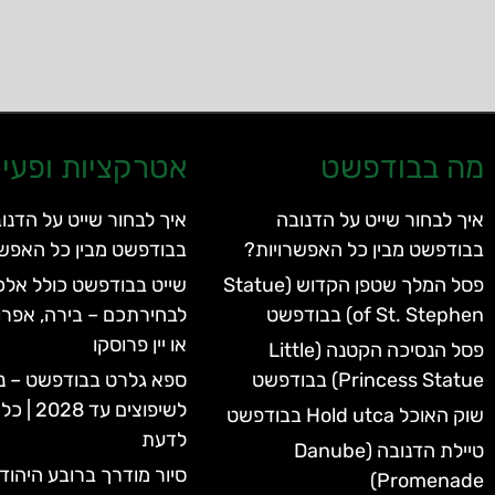
מה בבודפשט
אטרקציות ופעיל
איך לבחור שייט על הדנובה
איך לבחור שייט על הדנו
בבודפשט מבין כל האפשרויות?
בבודפשט מבין כל האפשר
פסל המלך שטפן הקדוש (Statue
שייט בבודפשט כולל אלכו
of St. Stephen) בבודפשט
לבחירתכם – בירה, אפרו
או יין פרוסקו
פסל הנסיכה הקטנה (Little
Princess Statue) בבודפשט
ספא גלרט בבודפשט – נ
לשיפוצים 
שוק האוכל Hold utca בבודפשט
לדעת
טיילת הדנובה (Danube
סיור מודרך ברובע היהוד
Promenade)