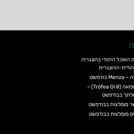
ה
 האוכל היהודי בהונגריה
הודית-ההונגרית
 בודפשט
מסעדת טרופואה (Trófea Grill) –
כולתך בבודפשט
ר מומלצות בבודפשט
ם מומלצות בבודפשט