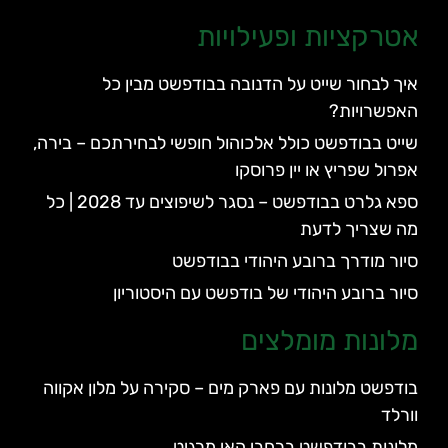
אטרקציות ופעילויות
איך לבחור שייט על הדנובה בבודפשט מבין כל
האפשרויות?
שייט בבודפשט כולל אלכוהול חופשי לבחירתכם – בירה,
אפרול שפריץ או יין פרוסקו
ספא גלרט בבודפשט – נסגר לשיפוצים עד 2028 | כל
מה שצריך לדעת
סיור מודרך ברובע היהודי בבודפשט
סיור ברובע היהודי של בודפשט עם היסטוריון
מלונות מומלצים
בודפשט מלונות עם פארק מים – סקירה על מלון אקווה
וורלד
מלונות בבודפשט ברחבי האי מרגיט