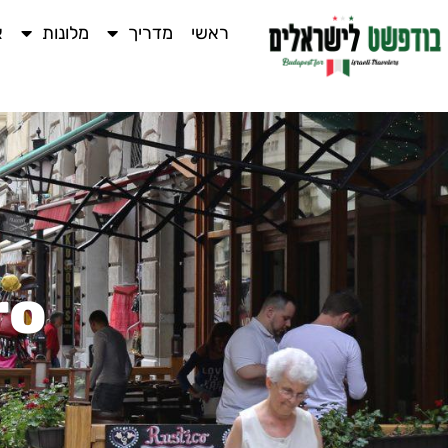
ראשי
מדריך
מלונות
א
ero