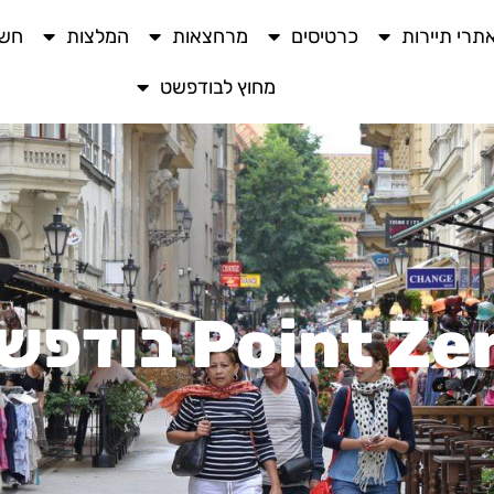
תרי תיירות
כרטיסים
מרחצאות
המלצות
חשו
מחוץ לבודפשט
Point Z בודפשט