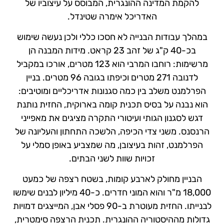
להקמת המדינה ההונגרית, המבוסס על עיצוביו של
האדריכל אימרה שטינדל.
במהלך עבודות הבנייה לא חסכו כללי ולכן נעשה שימוש
בכ-40 ק"ג של זהב 23 קראט. מידות המבנה הן
מרשימות: רוחבו המרבי הוא 123 מטרים, אורכו במקביל
לדנובה 271 מטרים וכיפתו בגובה 96 מטרים. בניין
הפרלמנט משלב בין כמה סגנונות אדריכליים ומוטיבים:
הוא נבנה על בסיס תכנית קומה בארוקית, החזית נותנת
דגש לסגנון הגותי ועיטורי התקרה מציגים את מאפייני
הרנסנס. משני צדי הכיפה, הלשכה התחתון והעליונה של
הפרלמנט, זהות בעיצובן, מה שמצביע באופן סמלי על
זכויות שוות לשני הבתים.
הבניין מחולק לארבע קומות, בשטח רצפה של כמעט
18,000 מ"ר והוא המוני חדרים. כ-40 מיליון לבנים שימשו
לבנייתו. החזית מעוטרת ב-90 פסלי אבן, המייצגים דמויות
גדולות מההיסטוריה ההונגרית. תכנית הרצפה סימטרית,