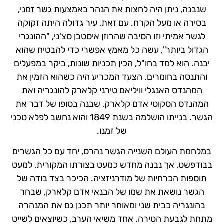
שנבנה, ניתן היה לחצות את הנהר באמצעות גשר זמני,
בסירה או מעל הקרח. עם זאת, עיר גדולה היתה זקוקה
לגשר אמיתי וזו הסיבה שהרוזן איסטבן סצ'ני, "ההונגרי
הגדול ביותר", עשה כל מאמץ אפשרי כדי להבטיח שהוא
יבנה. הוא למד בחו"ל, הכין תכניות שונות, ביקר במפעלים
והתנסה בחומרים. הצעד המכריע היה כשהוא הזמין את
המהנדס האנגלי וויליאם טירני קלארק להונגריה ואת
המהנדס הסקוטי אדם קלארק, שבנה בסופו של דבר את
הגשר. בנייתו הושלמה בשנת 1849 והוא נחשב לפלא טכני
של זמנו.
במלחמת העולם השנייה הגשר נהרס, יחד עם כל הגשרים
בבודפשט, אך נבנה מחדש כמעט בצורתו המקורית, למעט
תוספות הכרחיות של מודרניזציה. הכיכר בצד בודה של
הגשר נושאת את שמו של הבנאי אדם קלארק, שבחר
בהונגריה כבית שני ומאוחר יותר תכנן גם את המנהרה
מתחת לגבעת הטירה. אחד משיאי הערב, כשיוצאים לשייט