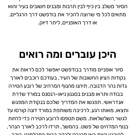
הסיור משלב בין כיף לבין תרבות ומבנים חשובים בעיר והוא
מתאים לכל מי שרוצה להכיר את בודפשט דרך הרגליים,
או דרך האופניים, ליתר דיוק.
היכן עוברים ומה רואים
סיור אופניים מודרך בבודפשט יאפשר לכם לראות את
נקודות הציון החשובות של העיר, בעודכם רוכבים לאורך
גדות נהר הדנובה. תיהנו מהנוף המרהיב של רובע הטירה
בבודה ותראו מבנים בסגנון ניאו-רנסנס במורד שדרת
אנדראשי. תפגשו את המדריך שלכם בנקודת המפגש
ותצאו, מאותו רגע, לרכיבה משותפת במורד דונה קורסו עד
לגשר השלשלאות. משם תטפסו לרובע הטירה כדי לחזות
בנוף המדהים של פשט. בהמשך, תרדו לרכב לאורך הנהר,
להירגע קצת באי מרגרט ולבקר בבית הפרלמנט, כיכר