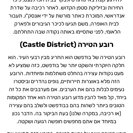
החירות ובזיליקת סטפן הקדוש. לאחר רכיבה על שדרת
אנדראשי, המוכרת כאתר מורשת על ידי אונסק"ו, תעבור
לבית האופרה, משם תגיעו לכיכר הגיבורים ולפארק
הלאומי, לפני שתסיימו באותה נקודה שבה התחלתם.
רובע הטירה (
Castle District
)
רובע הטירה של בודפשט הוא החריג מבין רבעי העיר. הוא
חלקה היוקרתי והשקט יותר של בודפשט, כזה שמציע לא
מעט נקודות עצירה בהחלט משתלמות ומיוחדות. הרובע
הזה מלא באוצרות תיירותיים, נופים נהדרים וביסטרו
נעימים לבלות בהם את הערבים. אם מערבבים את כל זה
ביחד, קל מאד להבין מדוע רובע הטירה הוא אחד המקומות
הטובים ביותר לשהות בהם בבודפשט ולשלב בהם עצירה
(או רכיבה, במקרה שלנו) בעת הביקור בה. הדבר נכון
במיוחד אם אתם מחפשים חופשה רגועה ושקטה.