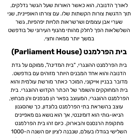
לאורך הדנובה, הוא כאשר האורות שעל הגשר נדלקים,
תוך הדגשת צורות הקשתות שלו. עם צורתו האופיינית, שני
שערי אבן עצומים ושרשראות תלויות יפהפיות, גשר
השלשלאות הפך לחלק מהותי מהנוף העירוני של בודפשט
במשך יותר ממאה וחצי.
בית הפרלמנט (
Parliament House
)
בית הפרלמנט ההונגרי, "בית המדינה", ממוקם על גדת
הדנובה והוא אחד המבנים היותר מזוהים עם בודפשט.
מדובר בבניין אייקוני, המוכר כאתר מורשת עולמית והוא
בית המחוקקים והשומר של הכתר הקדוש ההונגרי. בית
הפרלמנט ההונגרי, המעוצב בפאר הן מבפנים והן מבחוץ,
עוצב בהשראת בתי הפרלמנט בלונדון, כך שהסגנון
הניאו-גותי הוא דומיננטי, אך הוא נושא גם מאפיינים
מתקופת הרנסנס והבארוק. כיום זהו בית הפרלמנט
השלישי בגודלו בעולם, שנבנה לציון יום השנה ה-1000