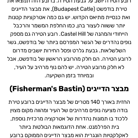
רובע הטירה יושב על גבעת הטירה. ברובע הזה תמצאו את
טירת בודפשט (Budapest Catle), את מבצר הדייגים
ואת כנסיית מתיאס הקדוש. יש גם כמה אטרקציות קטנות
יותר ששווה לעצור בהן, כמו החלפת המשמר והרכבל
הייחודי והמהנה של Castel Hill. רובע הטירה גם מספק
נופים נהדרים של הגשר המפרסם ביותר של בודפשט, גשר
השלשלאות. גבעת גלרט ופסל החירות יושבים מדרום
לרובע הטירה. הם חלק מהרובע הראשון של בודפשט, אבל
לא חלק מרובע הטירה. יש להם נוף מרהיב על העיר,
ובמיוחד בזמן השקיעה.
מבצר הדייגים (
Fisherman's Bastin
)
החזית באורך 140 מטרים של מבצר הדייגים ברובע טירת
בודה מציעה נופים מרהיבים של העיר ומהווה מקום מצוין
ללכוד בו תמונות נהדרות של אטרקציה מרכזית נוספת,
בית הפרלמנט. אחת הדוגמאות הבולטות ביותר
לאקלקטיות הונגרית הוא מבצר הדייגים הממוקם ברובע