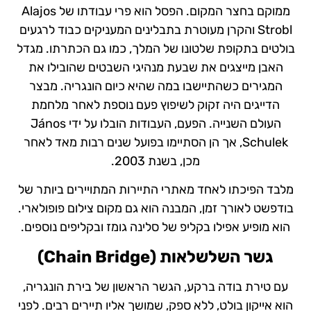
ממוקם בחצר המקום. הפסל הוא פרי עבודתו של Alajos
Strobl והקרן מעוטרת בתבלינים המעניקים כבוד לרגעים
בולטים בתקופת שלטונו של המלך, כמו גם הכתרתו. מגדל
האבן מייצגים את שבעת מנהיגי השבטים שהובילו את
המגירים כשהתיישבו במה שהיא כיום הונגריה. מבצר
הדייגים היה זקוק לשיפוץ פעם נוספת לאחר מלחמת
העולם השנייה. הפעם, העבודות הובלו על ידי János
Schulek, אך הן הסתיימו בפועל שנים רבות מאד לאחר
מכן, בשנת 2003.
מלבד הפיכתו לאחד מאתרי התיירות המתויירים ביותר של
בודפשט לאורך זמן, המבנה הוא גם מקום צילום פופולארי.
הוא מופיע אפילו בקליפ של סלינה גומז ובקליפים נוספים.
גשר השלשלאות (
Chain Bridge
)
עם טירת בודה ברקע, הגשר הראשון של בירת הונגריה,
הוא אייקון בולט, ללא ספק, שמושך אליו תיירים רבים. לפני