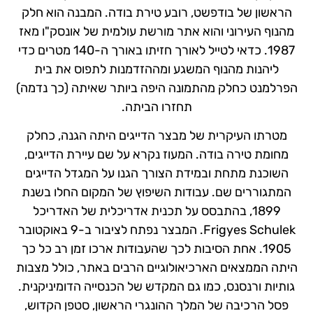
הראשון של בודפשט, רובע טירת בודה. המבנה הוא חלק
מהנוף העירוני והוא אתר מורשת עולמית של אונסק"ו מאז
1987. כדאי לטייל לאורך חזיתו באורך ה-140 מטרים כדי
ליהנות מהנוף המשגע ומההזדמנות לתפוס את בית
הפרלמנט כחלק מהתמונה היפה ביותר שאיתה (כך נדמה)
תחזרו הביתה.
מטרתו העיקרית של מבצר הדייגים היתה הגנה, כחלק
מחומת טירה בודה. המעוז נקרא על שם עיירת הדייגים,
השוכנת מתחת ובמידת הצורך הגנו על המגדל הדייגים
המתגוררים שם. עבודות השיפוץ של המקום החלו בשנת
1899, בהתבסס על תכנית אדריכלית של האדריכל
Frigyes Schulek. המבצר נפתח לציבור ב-9 באוקטובר
1905. אחת הסיבות לכך שהעבודות ארכו זמן רב כל כך
היתה הממצאים הארכיאולוגיים הרבים באתר, כולל מצבות
גותיות ורנסנס, כמו גם המקדש של הכנסייה הדומיניקנית.
פסל הרכיבה של המלך ההונגרי הראשון, סטפן הקדוש,