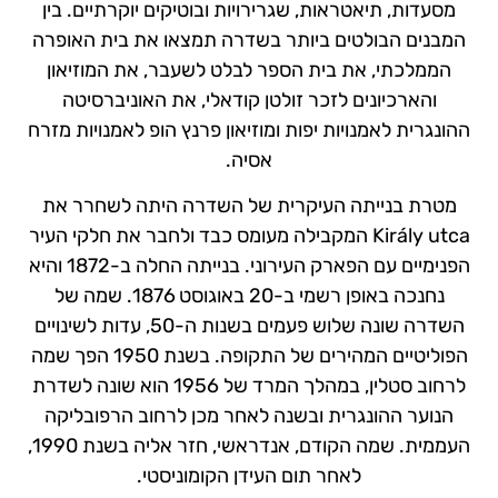
מסעדות, תיאטראות, שגרירויות ובוטיקים יוקרתיים. בין
המבנים הבולטים ביותר בשדרה תמצאו את בית האופרה
הממלכתי, את בית הספר לבלט לשעבר, את המוזיאון
והארכיונים לזכר זולטן קודאלי, את האוניברסיטה
ההונגרית לאמנויות יפות ומוזיאון פרנץ הופ לאמנויות מזרח
אסיה.
מטרת בנייתה העיקרית של השדרה היתה לשחרר את
Király utca המקבילה מעומס כבד ולחבר את חלקי העיר
הפנימיים עם הפארק העירוני. בנייתה החלה ב-1872 והיא
נחנכה באופן רשמי ב-20 באוגוסט 1876. שמה של
השדרה שונה שלוש פעמים בשנות ה-50, עדות לשינויים
הפוליטיים המהירים של התקופה. בשנת 1950 הפך שמה
לרחוב סטלין, במהלך המרד של 1956 הוא שונה לשדרת
הנוער ההונגרית ובשנה לאחר מכן לרחוב הרפובליקה
העממית. שמה הקודם, אנדראשי, חזר אליה בשנת 1990,
לאחר תום העידן הקומוניסטי.