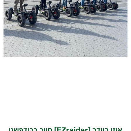
איזי ריידר [EZraider] סיור בבודפשט