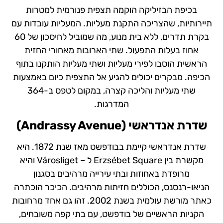
בכיפת הבזיליקה הוקמה תצפית פנורמית למטרות
תיירותיות, שהצריכה התקנת מעליות. המעליות עובדות עם
בקרת תדרים, ללא בית מנוע, מה שמוביל לחיסכון של 60
אחוז בעלות התפעול. שתי הארובות מאחורי החזית
הראשית הוסבו לפירי מעליות ושתי מעליות הותקנו בתוף
הכיפה. מבקרים יכולים להגיע אל התצפית כיום באמצעות
שתי מעליות והליכה קצרה, במקום לטפס ב-364
המדרגות.
שדרת אנדראשי (
Andrassy Avenue
)
שדרת אנדראשי קיימת בבודפשט מאז שנת 1872. היא
מקשרת בין Erzsébet Square ל – Városliget והיא
מרופדת באחוזות ובתי עירייה מרהיבים בסגנון
הניאו-רנסנס, הכוללים חזיתות מרהיבים. הכיכר הוכתרה
כאתר מורשת עולמית בשנת 2002. זהו גם אחד מרחובות
הקניות הראשיים של בודפשט, עם בתי קפה משובחים,