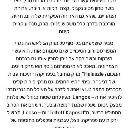
בוקר טיפוסית עשויה להיות מורכבת מלחם טרי, מוצרי
בשר טחון מסוג נקניק, קצת ירקות או ריבה. ארוחת
הצהריים, שהיא גם הארוחה העיקרית של היום, תהיה
מורכבת בדרך כלל משלוש מנות: מרק, מנה עיקרית
וקינוח.
סביר ששמעתם בלי סוף על מרק הגולאש ההונגרי
המפורסם ורוב הסיכויים שגם טעמתם אותו. הוא עשוי
מירקות ובשר בקר אך ניתן להכין אותו גם בגרסה
הצמחונית. מאכל לאומי מפורסם נוסף הוא מרק דייגים,
המכונה Halaszle", מרק מתובל בפפריקה וחתיכות עבות
של דגי נהר. בימי הקיץ החמים, גם מרקי פירות קלים
מככבים בתפריט. ואי אפשר לדבר על האוכל ההונגרי מבלי
להזכיר את ה – Langos, מעין לחם שטוח בגודל של צלחת
מבצק מטוגן שעליו שמנת חמוצה וגבינה. ויש גם את הכרוב
הממולא בבשר, ה"Toltott Kaposzl" וה – Lecso, תבשיל
ירקות עם פפריקה, בצל, עגבניות ופלפלים בתוספת של