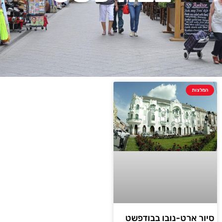
המלצות
סיור ארט-נובו בבודפשט