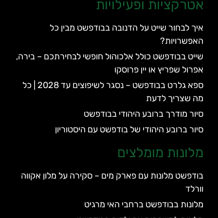
אטרקציות ופעילויות
איך לבחור שייט על הדנובה בבודפשט מבין כל
האפשרויות?
שייט בבודפשט כולל אלכוהול חופשי לבחירתכם – בירה,
אפרול שפריץ או יין פרוסקו
ספא גלרט בבודפשט – נסגר לשיפוצים עד 2028 | כל
מה שצריך לדעת
סיור מודרך ברובע היהודי בבודפשט
סיור ברובע היהודי של בודפשט עם היסטוריון
מלונות מומלצים
בודפשט מלונות עם פארק מים – סקירה על מלון אקווה
וורלד
מלונות בבודפשט ברחבי האי מרגיט