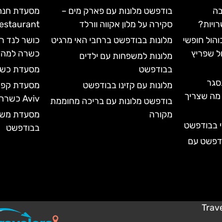
בה
בודפשט מלונות עם פארק מים –
ויות?
סקירה על מלון אקווה וורלד
rden Restaurant
הול חופשי
מלונות בבודפשט ברחבי האי מרגיט
כושר לנד ר
ל שפריץ
כשרה למהד
מלונות למשפחות עם ילדים
בבודפשט
מסעדת כשר דלי – 
סגר
מלונות עם קזינו בבודפשט
עד 2028 | כל מה שצריך
Aviv כשרה
בודפשט מלונות עם בריכה מחוממת
מקורה
י בבודפשט
בבודפשט
ודפשט עם