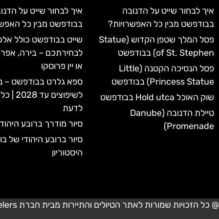
איך לבחור שייט על הדנובה
איך לבחור שייט על הדנו
בבודפשט מבין כל האפשרויות?
בבודפשט מבין כל האפשר
פסל המלך שטפן הקדוש (Statue
שייט בבודפשט כולל אלכו
of St. Stephen) בבודפשט
לבחירתכם – בירה, אפרו
או יין פרוסקו
פסל הנסיכה הקטנה (Little
Princess Statue) בבודפשט
ספא גלרט בבודפשט – נ
לשיפוצים 
שוק האוכל Hold utca בבודפשט
לדעת
טיילת הדנובה (Danube
סיור מודרך ברובע היהוד
Promenade)
סיור ברובע היהודי של ב
היסטוריון
@ כל הזכויות שמורות לאתר הטיולים והתיירות מבית חברת Travelers