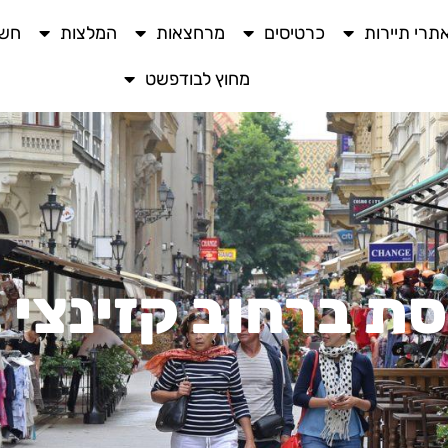
תרי תיירות
כרטיסים
מרחצאות
המלצות
חשו
מחוץ לבודפשט
סת ברחוב קזינצי 