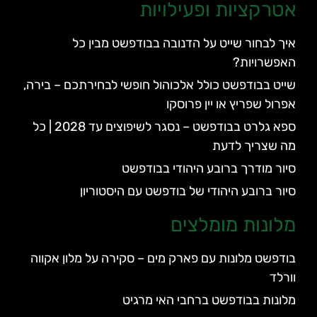
אטרקציות ופעילויות
איך לבחור שייט על הדנובה בבודפשט מבין כל
האפשרויות?
שייט בבודפשט כולל אלכוהול חופשי לבחירתכם – בירה,
אפרול שפריץ או יין פרוסקו
ספא גלרט בבודפשט – נסגר לשיפוצים עד 2028 | כל
מה שצריך לדעת
סיור מודרך ברובע היהודי בבודפשט
סיור ברובע היהודי של בודפשט עם היסטוריון
מלונות מומלצים
בודפשט מלונות עם פארק מים – סקירה על מלון אקווה
וורלד
מלונות בבודפשט ברחבי האי מרגיט