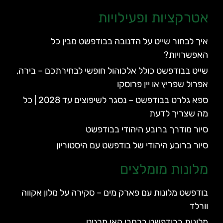
אטרקציות ופעילויות
איך לבחור שייט על הדנובה בבודפשט מבין כל
האפשרויות?
שייט בבודפשט כולל אלכוהול חופשי לבחירתכם – בירה,
אפרול שפריץ או יין פרוסקו
ספא גלרט בבודפשט – נסגר לשיפוצים עד 2028 | כל
מה שצריך לדעת
סיור מודרך ברובע היהודי בבודפשט
סיור ברובע היהודי של בודפשט עם היסטוריון
מלונות מומלצים
בודפשט מלונות עם פארק מים – סקירה על מלון אקווה
וורלד
מלונות בבודפשט ברחבי האי מרגיט