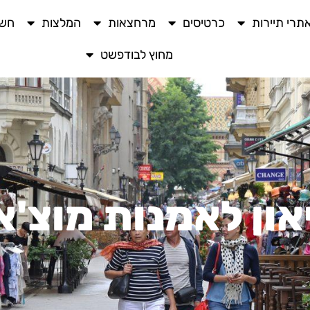
תרי תיירות
כרטיסים
מרחצאות
המלצות
חשו
מחוץ לבודפשט
און לאמנות מוצ'א