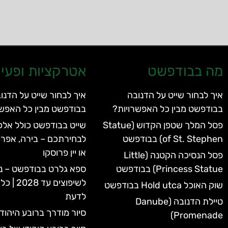
מה בבודפשט
אטרקציות ופעיל
איך לבחור שייט על הדנובה
איך לבחור שייט על הדנו
בבודפשט מבין כל האפשרויות?
בבודפשט מבין כל האפשר
פסל המלך שטפן הקדוש (Statue
שייט בבודפשט כולל אלכו
of St. Stephen) בבודפשט
לבחירתכם – בירה, אפרו
או יין פרוסקו
פסל הנסיכה הקטנה (Little
Princess Statue) בבודפשט
ספא גלרט בבודפשט – נ
לשיפוצים 
שוק האוכל Hold utca בבודפשט
לדעת
טיילת הדנובה (Danube
סיור מודרך ברובע היהוד
Promenade)