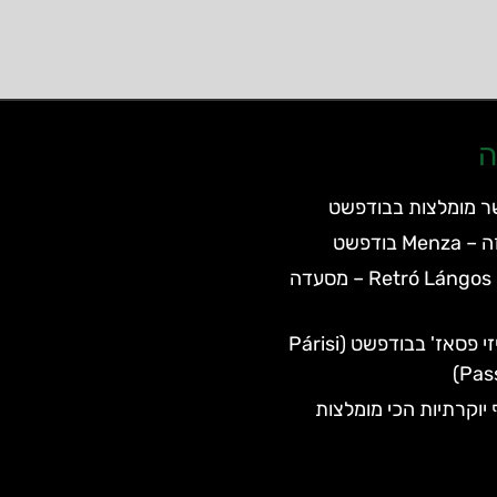
ה
ר מומלצות בבודפשט
 בודפשט
Retró Lángos Budapest – מסעדה
מסעדת פריזי פסאז' בבודפשט (Párisi
Pas
יוקרתיות הכי מומלצות