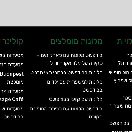
ויות
מלונות מומלצים
קולינרי
בה
בודפשט מלונות עם פארק מים –
מסעדות בש
ויות?
סקירה על מלון אקווה וורלד
מסעדת מנזה – Menza
הול חופשי
מלונות בבודפשט ברחבי האי מרגיט
ל שפריץ
מלונות למשפחות עם ילדים
מומלצת
בבודפשט
סגר
מלונות עם קזינו בבודפשט
sage Café)
עד 2028 | כל מה שצריך
בודפשט מלונות עם בריכה מחוממת
מסעדות שף 
מקורה
בבודפשט
י בבודפשט