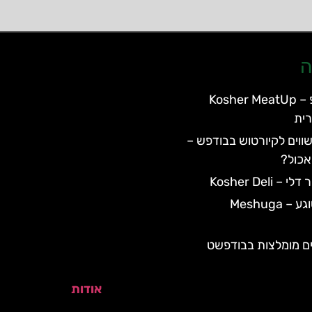
ה
כשר מיטאפ – Kosher MeatUp
ית
ווים לקיורטוש בבודפש –
אכול?
Kosher Deli
מסעדת משוגע – Meshuga
ם מומלצות בבודפשט
אודות