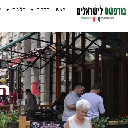
ראשי
מדריך
מלונות
א
הק