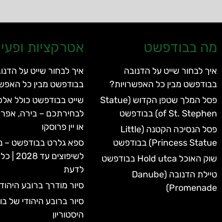
מה בבודפשט
אטרקציות ופעיל
איך לבחור שייט על הדנובה
איך לבחור שייט על הדנו
בבודפשט מבין כל האפשרויות?
בבודפשט מבין כל האפשר
פסל המלך שטפן הקדוש (Statue
שייט בבודפשט כולל אלכו
of St. Stephen) בבודפשט
לבחירתכם – בירה, אפרו
או יין פרוסקו
פסל הנסיכה הקטנה (Little
Princess Statue) בבודפשט
ספא גלרט בבודפשט – נ
לשיפוצים 
שוק האוכל Hold utca בבודפשט
לדעת
טיילת הדנובה (Danube
סיור מודרך ברובע היהוד
Promenade)
סיור ברובע היהודי של ב
היסטוריון