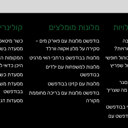
ויות
מלונות מומלצים
קולינרי
בה
בודפשט מלונות עם פארק מים –
ויות?
סקירה על מלון אקווה וורלד
מסעדה בשר
הול חופשי
מלונות בבודפשט ברחבי האי מרגיט
המקומות הש
ל שפריץ
היכן כדאי ל
מלונות למשפחות עם ילדים
בבודפשט
מסעדת כשר דלי – 
סגר
מלונות עם קזינו בבודפשט
עד 2028 | כל מה שצריך
בבודפשט
בודפשט מלונות עם בריכה מחוממת
מקורה
מסעדות דגי
י בבודפשט
ודפשט עם