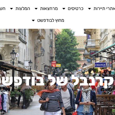
תרי תיירות
כרטיסים
מרחצאות
המלצות
חשו
מחוץ לבודפשט
רנבל של בודפש