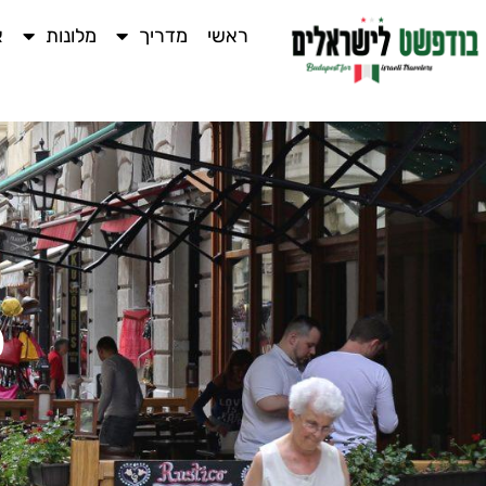
ראשי
מדריך
מלונות
א
פ