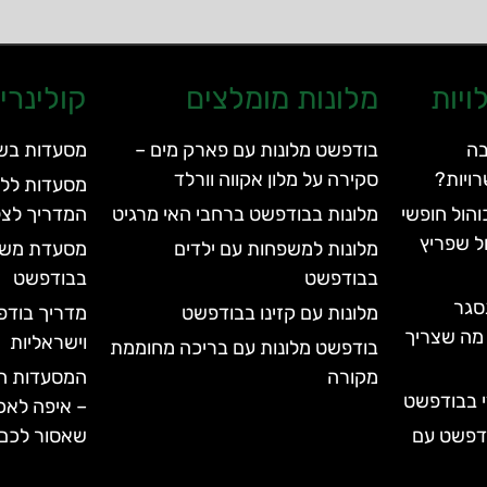
ויות
מלונות מומלצים
קולינרי
בה
בודפשט מלונות עם פארק מים –
מסעדות בש
ויות?
סקירה על מלון אקווה וורלד
מסעדות ללא
הול חופשי
מלונות בבודפשט ברחבי האי מרגיט
המדריך לצל
ל שפריץ
מלונות למשפחות עם ילדים
בבודפשט
בבודפשט
סגר
מלונות עם קזינו בבודפשט
מדריך בוד
עד 2028 | כל מה שצריך
וישראליות
בודפשט מלונות עם בריכה מחוממת
מקורה
המסעדות המ
י בבודפשט
– איפה לאכ
ודפשט עם
שאסור לכם