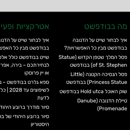
מה בבודפשט
אטרקציות ופעיל
איך לבחור שייט על הדנובה
איך לבחור שייט על הדנו
בבודפשט מבין כל האפשרויות?
בבודפשט מבין כל האפשר
פסל המלך שטפן הקדוש (Statue
שייט בבודפשט כולל אלכו
of St. Stephen) בבודפשט
לבחירתכם – בירה, אפרו
או יין פרוסקו
פסל הנסיכה הקטנה (Little
Princess Statue) בבודפשט
ספא גלרט בבודפשט – נ
לשיפוצים 
שוק האוכל Hold utca בבודפשט
לדעת
טיילת הדנובה (Danube
סיור מודרך ברובע היהוד
Promenade)
סיור ברובע היהודי של ב
היסטוריון