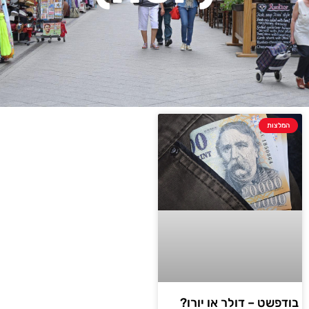
המלצות
בודפשט – דולר או יורו?