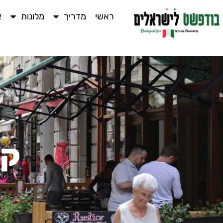
ראשי
מדריך
מלונות
א
קי