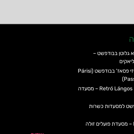
ה
 גלוטן בבודפשט –
יאקים
מסעדת פריזי פסאז' בבודפשט (Párisi
Pas
Retró Lángos Budapest – מסעדה
פשט למסעדות כשרות
Frici Papa – מסעדת פועלים זולה