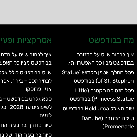
מה בבודפשט
אטרקציות ופעיל
איך לבחור שייט על הדנובה
איך לבחור שייט על הדנו
בבודפשט מבין כל האפשרויות?
בבודפשט מבין כל האפשר
פסל המלך שטפן הקדוש (Statue
שייט בבודפשט כולל אלכו
of St. Stephen) בבודפשט
לבחירתכם – בירה, אפרו
או יין פרוסקו
פסל הנסיכה הקטנה (Little
Princess Statue) בבודפשט
ספא גלרט בבודפשט – נ
לשיפוצים 
שוק האוכל Hold utca בבודפשט
לדעת
טיילת הדנובה (Danube
סיור מודרך ברובע היהוד
Promenade)
סיור ברובע היהודי של ב