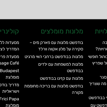
ויות
מלונות מומלצים
קולינרי
בה
בודפשט מלונות עם פארק מים –
מסעדות ללא
ויות?
סקירה על מלון אקווה וורלד
המדריך לצל
הול חופשי
מלונות בבודפשט ברחבי האי מרגיט
ל שפריץ
sage Café)
מלונות למשפחות עם ילדים
בבודפשט
סגר
מומלצת
מלונות עם קזינו בבודפשט
עד 2028 | כל מה שצריך
מדריך בוד
בודפשט מלונות עם בריכה מחוממת
וישראליות
מקורה
י בבודפשט
ודפשט עם
מומלצת