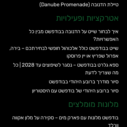
טיילת הדנובה (Danube Promenade)
אטרקציות ופעילויות
איך לבחור שייט על הדנובה בבודפשט מבין כל
האפשרויות?
שייט בבודפשט כולל אלכוהול חופשי לבחירתכם – בירה,
אפרול שפריץ או יין פרוסקו
ספא גלרט בבודפשט – נסגר לשיפוצים עד 2028 | כל
מה שצריך לדעת
סיור מודרך ברובע היהודי בבודפשט
סיור ברובע היהודי של בודפשט עם היסטוריון
מלונות מומלצים
בודפשט מלונות עם פארק מים – סקירה על מלון אקווה
וורלד