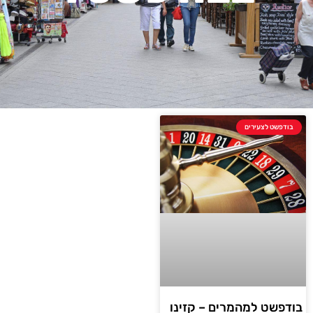
בודפשט לצעירים
בודפשט למהמרים – קזינו