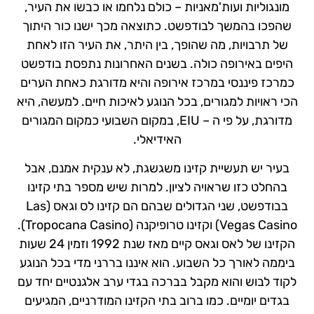
מונגוליות ועות'מאניות – כולם נלחמו או כבשו את העיר,
שהפכו בהמשך לבודפשט. כתוצאה מכך ישנו כור היתוך
של תרבויות, מה שהופך, בין היתר, את העיר הזו לאחת
היפים באירופה כולה. בשנים האחרונות נתפסת בודפשט
כמרכז פיננסי במרכז אירופה והיא מדורגת כאחת הערים
הכי ראויות למגורים, בכל הנוגע לאיכות חיים. למעשה, היא
מדורגת, על פי ה – EIU, במקום השבועי כמקום המגורים
האידיאלי.
בעיר יש תעשיית קזינו משגשגת, לא ענקית אמנם, אבל
בהחלט כזו שראויה לציון. למרות שיש מספר בתי קזינו
בבודפשט, שני הגדולים שבהם הם קזינו לס וגאס (Las
Vegas Casino) וקזינו טרופיקנה (Tropocana Casino).
הקזינו של לאס וגאס קיים מאז שנת 1992 וזמין 24 שעות
ביממה לאורך כל השבוע. הוא איננו בררני מדי בכל הנוגע
לקוד לבוש והוא מקבל בברכה בגדי ערב אלגנטיים יחד עם
בגדים יומיים. כמו ברוב בתי הקזינו המודרניים, המגיעים