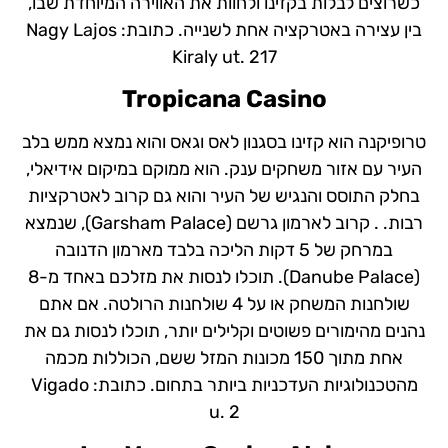
כשרוצים לבלות בקזינו ולחוות את האווירה המיוחדת שבו,
בין עצירה באטרקציה אחת לשנייה. כתובת: Nagy Lajos
Kiraly ut. 217
Tropicana Casino
טרופיקנה הוא קזינו בסגנון לאס וגאס והוא נמצא ממש בלב
העיר עם אזור משחקים ענק. הוא ממוקם במיקום אידיאלי,
בחלק התוסס והנגיש של העיר והוא גם קרוב לאטרקציות
רבות. . קרוב לארמון גרשם (Garsham Palace), שנמצא
במרחק של 5 דקות הליכה בלבד מארמון הדנובה
(Danube Palace). תוכלו לנסות את מזלכם באחד מ-8
שולחנות המשחק או על 4 שולחנות הרולטה. אם אתם
נהנים מהימורים פשוטים וקלילים יותר, תוכלו לנסות גם את
אחת מתוך 150 מכונות המזל ששם, הכוללות מכמה
מהטכנולוגיות העדכניות ביותר בתחום. כתובת: Vigado
u. 2