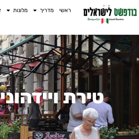
ראשי
מדריך
מלונות
א
טירת ויידהונ