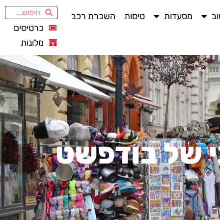
ב
מסעדות
טיסות
השכרת רכב
כרטיסים
מלונות
י של בודפשט