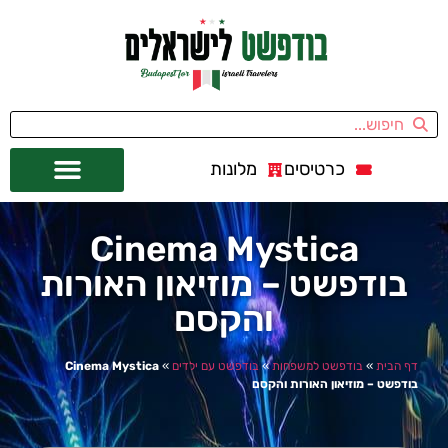
כרטיסים
מלונות
אתרי תיירות
מחוץ לבודפשט
Cinema Mystica
בודפשט – מוזיאון האורות
והקסם
דף הבית
»
בודפשט למשפחות
»
בודפשט עם ילדים
»
Cinema Mystica
בודפשט – מוזיאון האורות והקסם