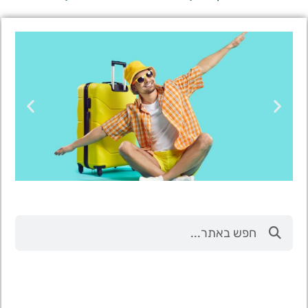
טיסות
מציאת
טיסה זולה?
לחצו
פה!