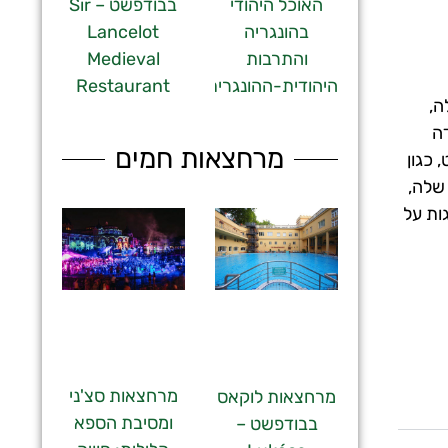
האוכל היהודי
בבודפשט – Sir
בהונגריה
Lancelot
והתרבות
Medieval
היהודית-ההונגרית
Restaurant
ה,
ה
מרחצאות חמים
כגון
שלה,
ות על
מרחצאות סצ'ני
מרחצאות לוקאס
ומסיבת הספא
בבודפשט –