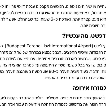
ייה או שירותים נוספים. הנוסעים מקבלים עגלת דיוטי פרי ותו לא
להנעים טיסות של כ-3.5 שעות (זמן לא מבוטל) באמצעות התכוננות מראש עם הורדת קבצים לטלפון,
כרית לראש ובעיקר הרבה סבלנות. הטיסה חזרה, אגב, היא מעט קצרה יותר, ואורכת כ-3 שעות, כך שבהחלט 
רה חיובית יותר.
דפשט, מה עכשיו?
נמל התעופה הבינלאומי של הונגריה בבודפשט נקרא פרנ
בשדה קטן יחסית, נוח מאוד, עם שילוט ברור לגבי בדיקת הגבולות ואיסוף החפצים. הנמל נמצא 
 על שם המלחין פרנץ ליסט, שנחשב לאגדה הונגרית אמיתית. עם היציאה לשדה ה
וטובוס שיוצא בכל כשעה משדה התעופה עד למרכז הואצי אוצה, 
של כ-30 שקל לאדם. גם הרכבת תעלה פחות או יותר אותו הדבר, בעוד מונית תעלה כ-80 ₪. הסעה מאורגנת
מזרח אירופה
המשך חקר מזרח אירופה. מטיילים יכולים להתחבר בקלות ליעד
בר זה הופך את בודפשט לנקודת התחלה אידיאלית עבור אלה המעונ