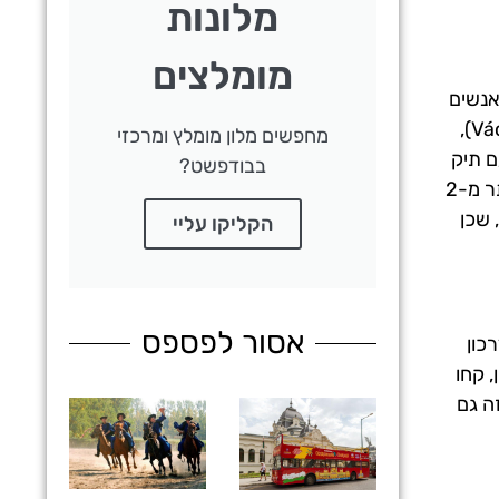
מלונות
מומלצים
ות. אנשים
נהנים ממרחצאות סצ'ני (Széchenyi Thermal Bath), יוצאים למקומות המוכרים, עושים סיבוב ברחוב ואצי אוצה (Váci utca),
מחפשים מלון מומלץ ומרכזי
ם תיק
בבודפשט?
גב בלבד, וכך נמנעים מהבידוק הבטחוני הראשוני בתוך הטרמינל. כאשר אתם נמצאים במקום יומיים או שלושה, אין צורך ביותר מ-2
 שכן
הקליקו עליי
אסור לפספס
כון
ר יכול לקחת אפילו פחות מ-20 דקות. לכן, קחו
ה גם