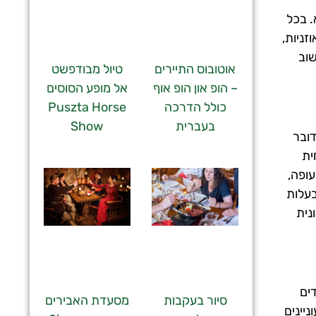
. בכל
 אוזניות,
אפשר לחשוב
טיול מבודפשט
אוטובוס התיירים
אל מופע הסוסים
– הופ און הופ אוף
Puszta Horse
כולל הדרכה
Show
בעברית
ץ ליסט (Budapest Ferenc Liszt International Airport). מדובר
במרחק של 16 ק"מ מזרחית
תעופה,
בעלות
 תעלה צפונית
ים
סיור בעקבות
מסעדת האבירים
יינים