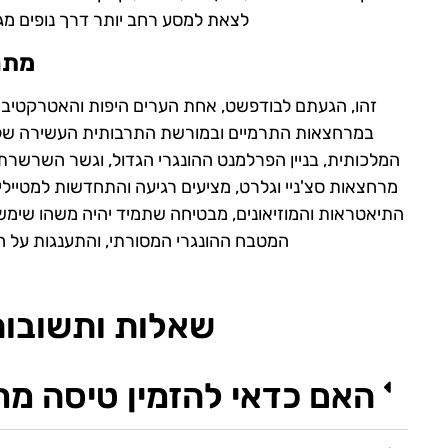
לצאת למסע רחב יותר דרך נופים מג
מתח
זהו, הגעתם לבודפשט, אחת הערים היפות והאטרקטיביו
במרחצאות התרמיים ובמורשת התרבותית העשירה שלה. ב
המלכותית, בניין הפרלמנט ההונגרי הגדול, וגשר השרשר
מרחצאות סצ'ניי וגלרט, מציעים רגיעה והתחדשות למטייל
התיאטראות והמוזיאונים, מבטיחה שתמיד יהיה משהו שימש
המטבח ההונגרי המסורתי, והתענגות על חיי 
שאלות ותשובות
האם כדאי להזמין טיסה מ