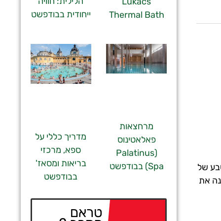
הלילית: חוויה
Lukács
ייחודית בבודפשט
Thermal Bath
מרחצאות
מדריך כללי על
פאלאטינוס
ספא, מרכזי
(Palatinus
בריאות ומסאז'
Spa) בבודפשט
 מושבע של
בבודפשט
נה את
טראם