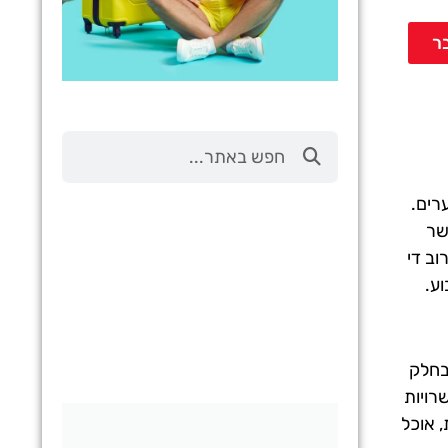
ר
טיסות
מציאת
רים.
טיסה זולה?
שר
לחצו
וב די
פה!
וע.
בחלק
אפשרויות
יות, אוכל