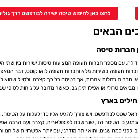
לחצו כאן לחיפוש טיסה ישירה לבודפשט דרך גוליב
ים הבאים
 חברות טיסה
דולה, עם מספר חברות תעופה המציעות טיסות ישירות בין שתי הע
ל חברות תעופה בשירות מלא וחברות תעופה לואו קוסט, דבר המאפ
 חברות גדולות אחרות, אך בטיסה כל כך קצרה, ולטיול שהוא לר
מביאים טרולי או אפילו תיק גב, כאשר מדובר על גיחות לסופי שב
ילים בארץ
ראל שטס לבודפשט, ויש צורך להגיע אליו כדי לעלות על הטיסה. 
בודפשט ייצאו מטרמינל 3, אך לא מן הנמנע כי הטיסה הזו, שנחשבת לפופולארית, קצרה ועם הרבה 
 1 הישן. טרמינל 1 עבר שיפוץ מסיבי לפני כמה שנים, והוא יותר מודרני, עם יותר אפשרויות של חנו